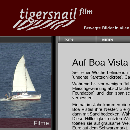
Bewegte Bilder in alle
Navigation
überspringen
Home
Termine
Auf Boa Vista
Seit einer Woche befinde ich m
'unechte Karettschildkröte', C
Während bis vor wenigen Jahr
Fleischgewinnung abschlachtete
Foundation' und der spanisc
verbessert.
Einmal im Jahr kommen die w
Boa Vistas ihre Nester. Sie g
dann mit Sand bedecken. Währ
Diese Hilflosigkeit nutzten W
Filme
töteten sie auf grausame Wei
Euro auf dem Schwarzmarkt.