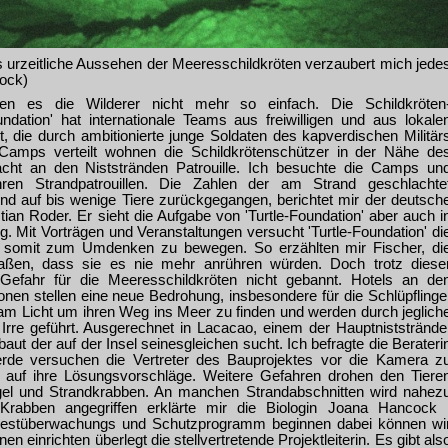
as urzeitliche Aussehen der Meeresschildkröten verzaubert mich jede
cock)
en es die Wilderer nicht mehr so einfach. Die Schildkröten
undation' hat internationale Teams aus freiwilligen und aus lokale
, die durch ambitionierte junge Soldaten des kapverdischen Militär
i Camps verteilt wohnen die Schildkrötenschützer in der Nähe de
cht an den Niststränden Patrouille. Ich besuchte die Camps un
hren Strandpatrouillen. Die Zahlen der am Strand geschlachte
nd auf bis wenige Tiere zurückgegangen, berichtet mir der deutsch
tian Roder. Er sieht die Aufgabe von 'Turtle-Foundation' aber auch i
. Mit Vorträgen und Veranstaltungen versucht 'Turtle-Foundation' di
d somit zum Umdenken zu bewegen. So erzählten mir Fischer, di
 aßen, dass sie es nie mehr anrühren würden. Doch trotz diese
 Gefahr für die Meeresschildkröten nicht gebannt. Hotels an de
nen stellen eine neue Bedrohung, insbesondere für die Schlüpflinge
h am Licht um ihren Weg ins Meer zu finden und werden durch jeglich
 Irre geführt. Ausgerechnet in Lacacao, einem der Hauptniststrände
aut der auf der Insel seinesgleichen sucht. Ich befragte die Berateri
rde versuchen die Vertreter des Bauprojektes vor die Kamera z
auf ihre Lösungsvorschläge. Weitere Gefahren drohen den Tiere
el und Strandkrabben. An manchen Strandabschnitten wird nahez
 Krabben angegriffen erklärte mir die Biologin Joana Hancock 
Nestüberwachungs und Schutzprogramm beginnen dabei können wi
n einrichten überlegt die stellvertretende Projektleiterin. Es gibt als