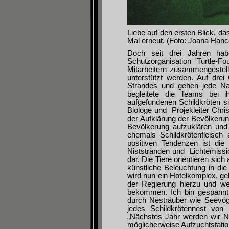
Liebe auf den ersten Blick, d
Mal erneut. (Foto: Joana Han
Doch seit drei Jahren hab
Schutzorganisation 'Turtle-Fo
Mitarbeitern zusammengestellt
unterstützt werden. Auf dre
Strandes und gehen jede Na
begleitete die Teams bei i
aufgefundenen Schildkröten si
Biologe und Projekleiter Chris
der Aufklärung der Bevölkerung
Bevölkerung aufzuklären un
ehemals Schildkrötenfleisch
positiven Tendenzen ist die
Niststränden und Lichtemissio
dar. Die Tiere orientieren sic
künstliche Beleuchtung in die
wird nun ein Hotelkomplex, geb
der Regierung hierzu und we
bekommen. Ich bin gespannt 
durch Nesträuber wie Seevög
jedes Schildkrötennest von
„Nächstes Jahr werden wir 
möglicherweise Aufzuchtstatione