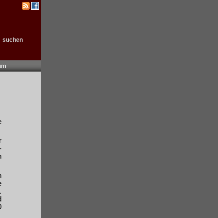
suchen
um
e
r
-
h
n
e
.
d
0