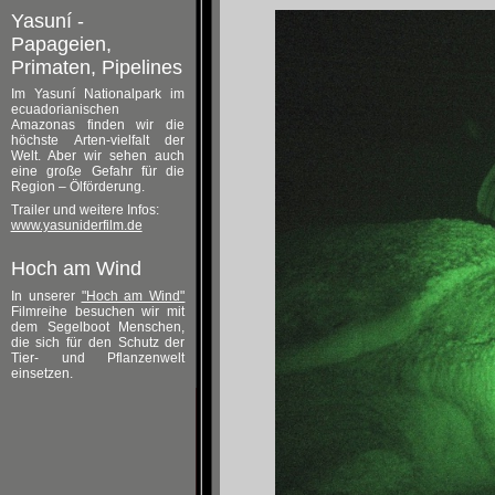
Yasuní -
Papageien,
Primaten, Pipelines
Im Yasuní Nationalpark im
ecuadorianischen
Amazonas finden wir die
höchste Arten-vielfalt der
Welt. Aber wir sehen auch
eine große Gefahr für die
Region – Ölförderung.
Trailer und weitere Infos:
www.yasuniderfilm.de
Hoch am Wind
In unserer
"Hoch am Wind"
Filmreihe besuchen wir mit
dem Segelboot Menschen,
die sich für den Schutz der
Tier- und Pflanzenwelt
einsetzen.