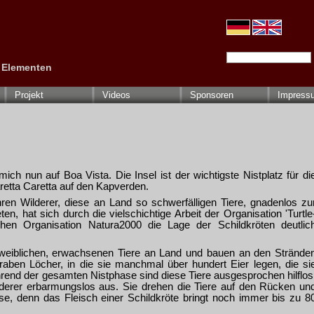
Suchbegriffe
n Elementen
Projekt
Videos
Sponsoren
Impress
ich nun auf Boa Vista. Die Insel ist der wichtigste Nistplatz für di
aretta Caretta auf den Kapverden.
en Wilderer, diese an Land so schwerfälligen Tiere, gnadenlos zu
n, hat sich durch die vielschichtige Arbeit der Organisation 'Turtle
hen Organisation Natura2000 die Lage der Schildkröten deutlic
eiblichen, erwachsenen Tiere an Land und bauen an den Strände
raben Löcher, in die sie manchmal über hundert Eier legen, die si
end der gesamten Nistphase sind diese Tiere ausgesprochen hilflos
ilderer erbarmungslos aus. Sie drehen die Tiere auf den Rücken un
se, denn das Fleisch einer Schildkröte bringt noch immer bis zu 8