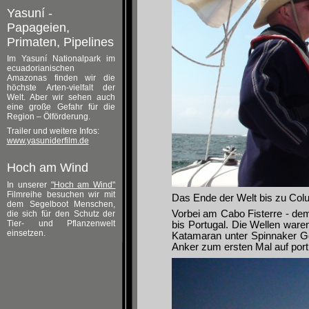
Yasuní -
Papageien,
Primaten, Pipelines
Im Yasuní Nationalpark im
ecuadorianischen
Amazonas finden wir die
höchste Arten-vielfalt der
Welt. Aber wir sehen auch
eine große Gefahr für die
Region – Ölförderung.
Trailer und weitere Infos:
www.yasuniderfilm.de
Hoch am Wind
In unserer
"Hoch am Wind"
Filmreihe besuchen wir mit
Das Ende der Welt bis zu Colu
dem Segelboot Menschen,
Vorbei am Cabo Fisterre - dem
die sich für den Schutz der
Tier- und Pflanzenwelt
bis Portugal. Die Wellen waren
einsetzen.
Katamaran unter Spinnaker Ge
Anker zum ersten Mal auf por